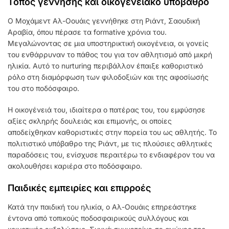
Τόπος γέννησης και οικογενειακό υπόβαθρο
Ο Μοχάμεντ Αλ-Οουάις γεννήθηκε στη Ριάντ, Σαουδική
Αραβία, όπου πέρασε τα formative χρόνια του.
Μεγαλώνοντας σε μια υποστηρικτική οικογένεια, οι γονείς
του ενθάρρυναν το πάθος του για τον αθλητισμό από μικρή
ηλικία. Αυτό το nurturing περιβάλλον έπαιξε καθοριστικό
ρόλο στη διαμόρφωση των φιλοδοξιών και της αφοσίωσής
του στο ποδόσφαιρο.
Η οικογένειά του, ιδιαίτερα ο πατέρας του, του εμφύσησε
αξίες σκληρής δουλειάς και επιμονής, οι οποίες
αποδείχθηκαν καθοριστικές στην πορεία του ως αθλητής. Το
πολιτιστικό υπόβαθρο της Ριάντ, με τις πλούσιες αθλητικές
παραδόσεις του, ενίσχυσε περαιτέρω το ενδιαφέρον του να
ακολουθήσει καριέρα στο ποδόσφαιρο.
Παιδικές εμπειρίες και επιρροές
Κατά την παιδική του ηλικία, ο Αλ-Οουάις επηρεάστηκε
έντονα από τοπικούς ποδοσφαιρικούς συλλόγους και