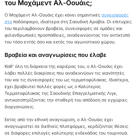
του Μοχάμεντ Αλ-Οουάις;
Ο Μοχάμεντ Αλ-Οουάις έχει κάνει σημαντικές
συνεισφορές
στο
ποδόσφαιρο, ιδιαίτερα στη Σαουδική Αραβία. Οι επιτυχίες
του περιλαμβάνουν βραβεία, συνεισφορές σε ομάδες και
φιλανθρωπικές προσπάθειες, αναδεικνύοντας τον αντίκτυπό
του τόσο εντός όσο και εκτός του αγωνιστικού χώρου.
Βραβεία και αναγνωρίσεις που έλαβε
Καθ’ όλη τη διάρκεια της καριέρας του, ο Αλ-Οουάις έχει
λάβει πολλές διακρίσεις που αναδεικνύουν τις ικανότητές
του και τις συνεισφορές του ως τερματοφύλακας. Ιδιαίτερα,
έχει βραβευτεί πολλές φορές ως ο Καλύτερος
Τερματοφύλακας της Σαουδικής Επαγγελματικής Λιγκ,
αντικατοπτρίζοντας την σταθερή του απόδοση σε εγχώριες
διοργανώσεις.
Εκτός από την εθνική αναγνώριση, ο Αλ-Οουάις έχει
αναγνωριστεί σε διεθνείς πλατφόρμες, κερδίζοντας θέσεις
σε διάφορες επιλογές καλύτερης ενδεκάδας του τουρνουά.