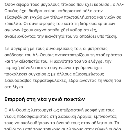
Όσον αφορά τους μεγάλους τίτλους που έχει κερδίσει, ο Αλ-
Οουάις έχει διαδραματίσει καθοριστικό ρόλο στην
εξασφάλιση εγχώριων τίτλων πρωταθλήματος και νικών σε
κύπελλα. Οι συνεισφορές του κατά τη διάρκεια κρίσιμων
αγώνων έχουν συχνά αποδειχθεί καθοριστικές,
αναδεικνύοντας την ικανότητά του να αποδίδει υπό πίεση.
Σε σύγκριση με τους συνομηλίκους του, οι μετρήσεις
απόδοσης του Αλ-Οουάις αντικατοπτρίζουν τη σταθερότητα
και την αξιοπιστία του. Η ικανότητά του να ελέγχει την
περιοχή πέναλτι και να οργανώνει την άμυνα έχει
προκαλέσει συγκρίσεις με άλλους αξιοσημείωτους
Σαουδάραβες τερματοφύλακες, εδραιώνοντας τη θέση του
στη λίγκα.
Επιρροή στη νέα γενιά παικτών
Ο Αλ-Οουάις λειτουργεί ως επιδραστική μορφή για τους
νέους ποδοσφαιριστές στη Σαουδική Αραβία, εμπνέοντάς
τους να ακολουθήσουν τα όνειρά τους στον αθλητισμό. Το
ταξίδι του από τους τοπικούς συλλόγους στην εθνική ομάδα