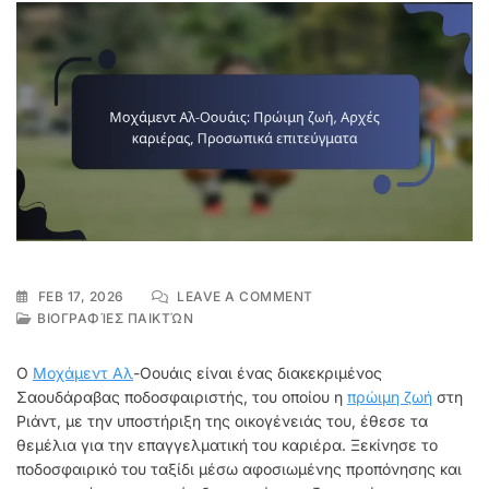
ON
FEB 17, 2026
LEAVE A COMMENT
ΜΟΧΆΜΕΝΤ
ΒΙΟΓΡΑΦΊΕΣ ΠΑΙΚΤΏΝ
ΑΛ-
ΟΟΥΆΙΣ:
Ο
Μοχάμεντ Αλ
-Οουάις είναι ένας διακεκριμένος
ΠΡΏΙΜΗ
Σαουδάραβας ποδοσφαιριστής, του οποίου η
πρώιμη ζωή
στη
ΖΩΉ,
Ριάντ, με την υποστήριξη της οικογένειάς του, έθεσε τα
ΑΡΧΈΣ
ΚΑΡΙΈΡΑΣ,
θεμέλια για την επαγγελματική του καριέρα. Ξεκίνησε το
ΠΡΟΣΩΠΙΚΆ
ποδοσφαιρικό του ταξίδι μέσω αφοσιωμένης προπόνησης και
ΕΠΙΤΕΎΓΜΑΤΑ