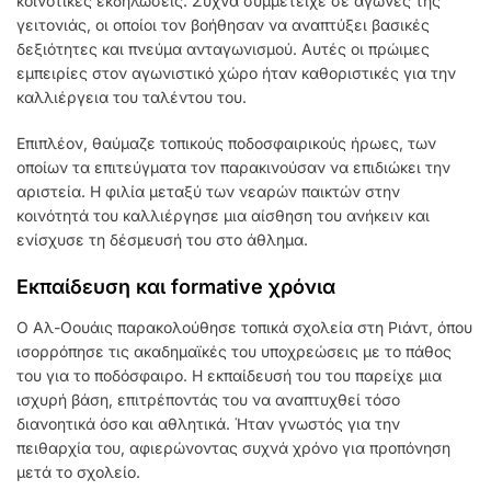
κοινοτικές εκδηλώσεις. Συχνά συμμετείχε σε αγώνες της
γειτονιάς, οι οποίοι τον βοήθησαν να αναπτύξει βασικές
δεξιότητες και πνεύμα ανταγωνισμού. Αυτές οι πρώιμες
εμπειρίες στον αγωνιστικό χώρο ήταν καθοριστικές για την
καλλιέργεια του ταλέντου του.
Επιπλέον, θαύμαζε τοπικούς ποδοσφαιρικούς ήρωες, των
οποίων τα επιτεύγματα τον παρακινούσαν να επιδιώκει την
αριστεία. Η φιλία μεταξύ των νεαρών παικτών στην
κοινότητά του καλλιέργησε μια αίσθηση του ανήκειν και
ενίσχυσε τη δέσμευσή του στο άθλημα.
Εκπαίδευση και formative χρόνια
Ο Αλ-Οουάις παρακολούθησε τοπικά σχολεία στη Ριάντ, όπου
ισορρόπησε τις ακαδημαϊκές του υποχρεώσεις με το πάθος
του για το ποδόσφαιρο. Η εκπαίδευσή του του παρείχε μια
ισχυρή βάση, επιτρέποντάς του να αναπτυχθεί τόσο
διανοητικά όσο και αθλητικά. Ήταν γνωστός για την
πειθαρχία του, αφιερώνοντας συχνά χρόνο για προπόνηση
μετά το σχολείο.