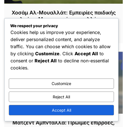
Χοσάμ Αλ-Μουαλλάτ: Εμπειρίες παιδικής
ηλικίας, Μεταγραφές σε συλλόγους,
Διεθνής καριέρα
We respect your privacy
Cookies help us improve your experience,
FEB 27, 2026
deliver personalized content, and analyze
traffic. You can choose which cookies to allow
by clicking
Customize
. Click
Accept All
to
consent or
Reject All
to decline non-essential
cookies.
Customize
Reject All
Accept All
Ματζέντ Αμπντάλλα: Πρώιμες επιρροές,