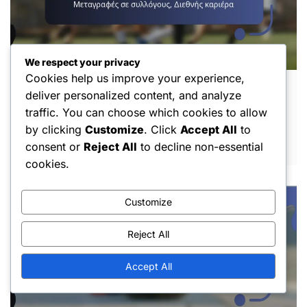
We respect your privacy
Cookies help us improve your experience,
Χοσάμ Αλ-Μουαλλάτ: Εμπειρίες παιδικής
deliver personalized content, and analyze
ηλικίας, Μεταγραφές σε συλλόγους,
traffic. You can choose which cookies to allow
Διεθνής καριέρα
by clicking
Customize
. Click
Accept All
to
FEB 27, 2026
consent or
Reject All
to decline non-essential
cookies.
Customize
Reject All
Accept All