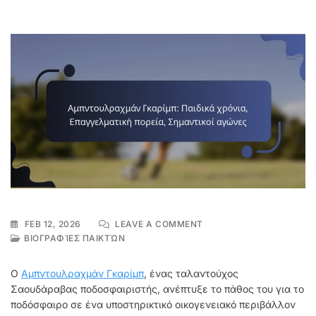
ON
FEB 12, 2026
LEAVE A COMMENT
ΑΜΠΝΤΟΥΛΡΑΧΜΆΝ
ΒΙΟΓΡΑΦΊΕΣ ΠΑΙΚΤΏΝ
ΓΚΑΡΊΜΠ:
ΠΑΙΔΙΚΆ
Ο
Αμπντουλραχμάν Γκαρίμπ
, ένας ταλαντούχος
ΧΡΌΝΙΑ,
Σαουδάραβας ποδοσφαιριστής, ανέπτυξε το πάθος του για το
ΕΠΑΓΓΕΛΜΑΤΙΚΉ
ποδόσφαιρο σε ένα υποστηρικτικό οικογενειακό περιβάλλον
ΠΟΡΕΊΑ,