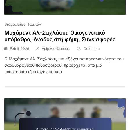
Βιογραφίες Παικτών
Μοχάμεντ Αλ-Σαχλάουι: Οικογενειακό
υπόβαθρο, Άνοδος στη φήμη, Συνεισφορές
On
Feb 6, 2026
Αμίρ Αλ-Φαρούκ
Comment
Μοχάμεντ
Ο Μοχάμεντ Αλ-Σαχλάουι, μια εξέχουσα προσωπικότητα του
Αλ-
σαουδαραβικού ποδοσφαίρου, προέρχεται από μια
Σαχλάουι:
Οικογενειακό
υποστηρικτική οικογένεια που
Υπόβαθρο,
Άνοδος
Στη
Φήμη,
Συνεισφορές