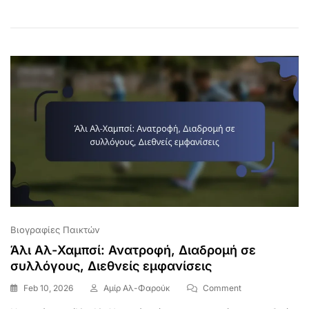
Παιδικά
Χρόνια,
Ιστορία
Συλλόγου,
Διεθνής
Ντεμπούτο
Βιογραφίες Παικτών
Άλι Αλ-Χαμπσί: Ανατροφή, Διαδρομή σε
συλλόγους, Διεθνείς εμφανίσεις
On
Feb 10, 2026
Αμίρ Αλ-Φαρούκ
Comment
Άλι