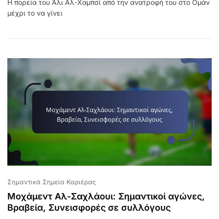
Η πορεία του Άλι Αλ-Χαμπσί από την ανατροφή του στο Ομάν
Αλ-
μέχρι το να γίνει
Χαμπσί:
Ανατροφή,
Διαδρομή
Σε
Συλλόγους,
Διεθνείς
Εμφανίσεις
Σημαντικά Σημεία Καριέρας
Μοχάμεντ Αλ-Σαχλάουι: Σημαντικοί αγώνες,
Βραβεία, Συνεισφορές σε συλλόγους