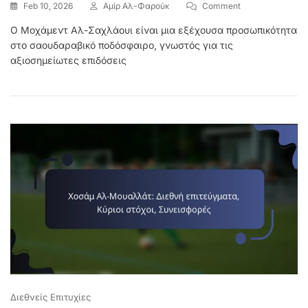
On
Feb 10, 2026
Αμίρ Αλ-Φαρούκ
Comment
Μοχάμεντ
Ο Μοχάμεντ Αλ-Σαχλάουι είναι μια εξέχουσα προσωπικότητα
Αλ-
στο σαουδαραβικό ποδόσφαιρο, γνωστός για τις
Σαχλάουι:
Σημαντικοί
αξιοσημείωτες επιδόσεις
Αγώνες,
Βραβεία,
Συνεισφορές
Σε
Συλλόγους
Διεθνείς Επιτυχίες