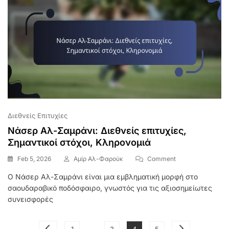
Διεθνείς Επιτυχίες
Νάσερ Αλ-Σαμράνι: Διεθνείς επιτυχίες,
Σημαντικοί στόχοι, Κληρονομιά
On
Feb 5, 2026
Αμίρ Αλ-Φαρούκ
Comment
Νάσερ
Ο Νάσερ Αλ-Σαμράνι είναι μια εμβληματική μορφή στο
Αλ-
σαουδαραβικό ποδόσφαιρο, γνωστός για τις αξιοσημείωτες
Σαμράνι:
Διεθνείς
συνεισφορές
Επιτυχίες,
Σημαντικοί
Posts
…
Στόχοι,
Page
Page
Page
Page