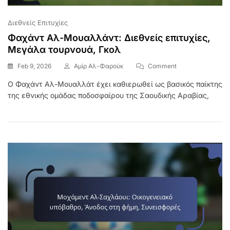
Διεθνείς Επιτυχίες
Φαχάντ Αλ-Μουαλλάντ: Διεθνείς επιτυχίες,
Μεγάλα τουρνουά, Γκολ
On
Feb 9, 2026
Αμίρ Αλ-Φαρούκ
Comment
Φαχάντ
Ο Φαχάντ Αλ-Μουαλλάτ έχει καθιερωθεί ως βασικός παίκτης
Αλ-
της εθνικής ομάδας ποδοσφαίρου της Σαουδικής Αραβίας,
Μουαλλάντ:
Διεθνείς
Επιτυχίες,
Μεγάλα
Τουρνουά,
Γκολ