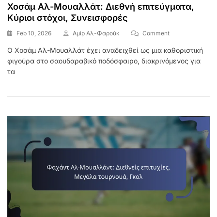
Χοσάμ Αλ-Μουαλλάτ: Διεθνή επιτεύγματα,
Κύριοι στόχοι, Συνεισφορές
On
Feb 10, 2026
Αμίρ Αλ-Φαρούκ
Comment
Χοσάμ
Ο Χοσάμ Αλ-Μουαλλάτ έχει αναδειχθεί ως μια καθοριστική
Αλ-
φιγούρα στο σαουδαραβικό ποδόσφαιρο, διακρινόμενος για
Μουαλλάτ:
Διεθνή
τα
Επιτεύγματα,
Κύριοι
Στόχοι,
Συνεισφορές