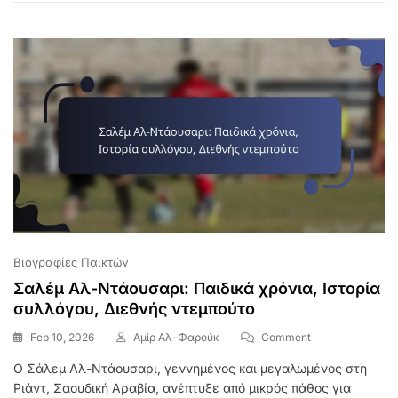
Επιτυχίες
Συλλόγου,
Ρόλος
Στην
Εθνική
Ομάδα
Βιογραφίες Παικτών
Σαλέμ Αλ-Ντάουσαρι: Παιδικά χρόνια, Ιστορία
συλλόγου, Διεθνής ντεμπούτο
On
Feb 10, 2026
Αμίρ Αλ-Φαρούκ
Comment
Σαλέμ
Ο Σάλεμ Αλ-Ντάουσαρι, γεννημένος και μεγαλωμένος στη
Αλ-
Ριάντ, Σαουδική Αραβία, ανέπτυξε από μικρός πάθος για
Ντάουσαρι: