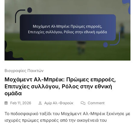
Στο
Ποδόσφαιρο
Βιογραφίες Παικτών
Μοχάμεντ Αλ-Μπρέικ: Πρώιμες επιρροές,
Επιτυχίες συλλόγου, Ρόλος στην εθνική
ομάδα
On
Feb 11, 2026
Αμίρ Αλ-Φαρούκ
Comment
Μοχάμεντ
Το ποδοσφαιρικό ταξίδι του Μοχάμεντ Αλ-Μπρέικ ξεκίνησε με
Αλ-
ισχυρές πρώιμες επιρροές από την οικογένειά του
Μπρέικ:
Πρώιμες
Επιρροές,