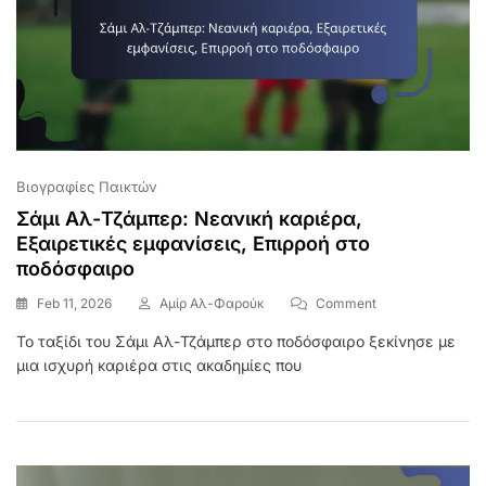
Βιογραφίες Παικτών
Σάμι Αλ-Τζάμπερ: Νεανική καριέρα,
Εξαιρετικές εμφανίσεις, Επιρροή στο
ποδόσφαιρο
On
Feb 11, 2026
Αμίρ Αλ-Φαρούκ
Comment
Σάμι
Το ταξίδι του Σάμι Αλ-Τζάμπερ στο ποδόσφαιρο ξεκίνησε με
Αλ-
μια ισχυρή καριέρα στις ακαδημίες που
Τζάμπερ:
Νεανική
Καριέρα,
Εξαιρετικές
Εμφανίσεις,
Επιρροή